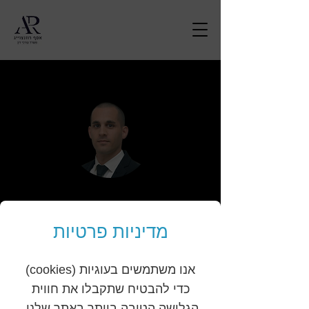
מדיניות פרטיות
משרד עורכי דין - אסף רוזנצוייג, מוביל בתחום
המקרקעין ודיני המשפחה, המשרד מונה שני
אנו משתמשים בעוגיות (cookies)
עורכי דין מנוסים: עו"ד אסף רוזנצוייג ועו"ד ניר
כדי להבטיח שתקבלו את חווית
איציק, שמתמחים בייעוץ משפטי וייצוג ללקוחות
הגלישה הטובה ביותר באתר שלנו.